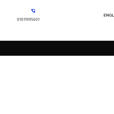
ENGL
01011995601
المشاريع
مصنع التوكيلات النموذجية (العاشر من
رمضان)