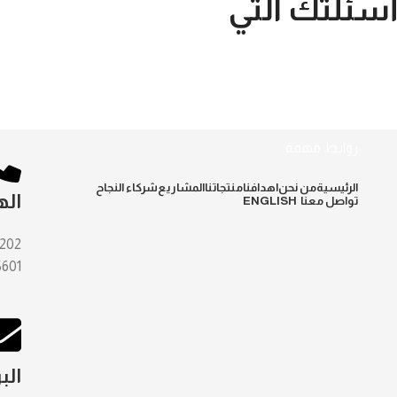
أسئلتك التي
روابط مهمة
الرئيسية
من نحن
اهدافنا
منتجاتنا
المشاريع
شركاء النجاح
اله
تواصل معنا
ENGLISH
202
5601
الب