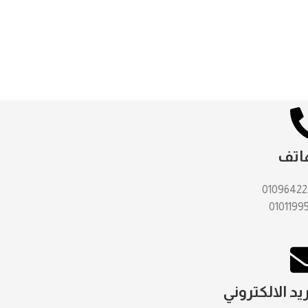
اتف
01096422
0101199
ريد الالكتروني