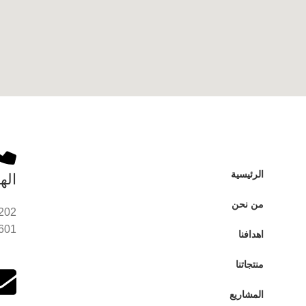
روابط مهمة
الرئيسية
اله
من نحن
202
601
اهدافنا
منتجاتنا
المشاريع